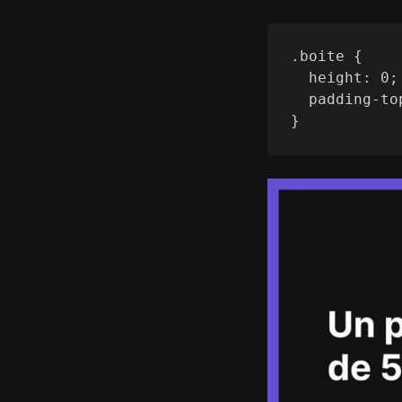
.boite {

  height: 0;

  padding-top: 56.25%;

}