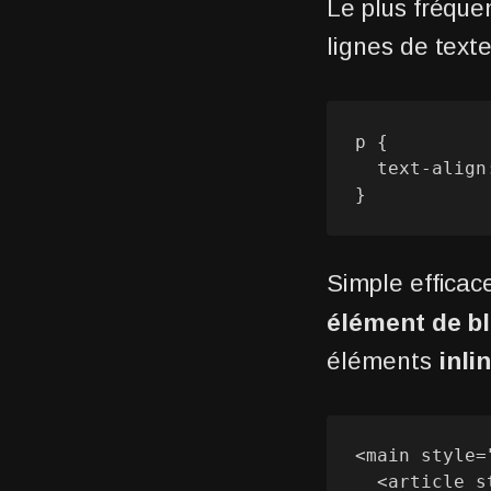
Le plus fréque
lignes de text
p {

  text-align: center;

}
Simple efficac
élément de b
éléments
inli
<main style=
  <article style="display: inline-block;">Centré</article>
