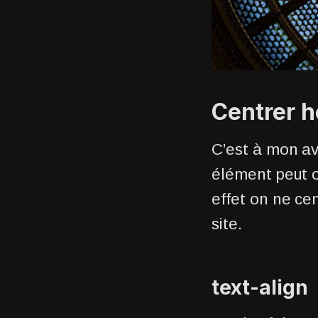
Centrer 
C’est à mon avi
élément peut o
effet on ne ce
site.
text-align