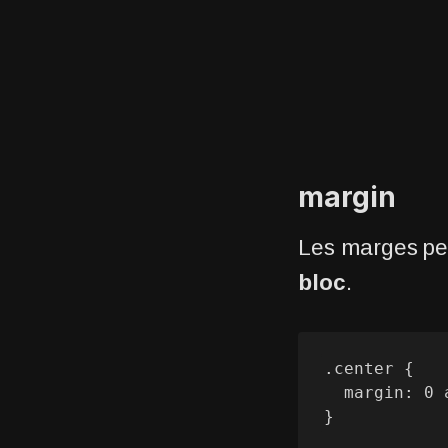
margin
Les marges peu
bloc
.
.center {

  margin: 0 auto;

}