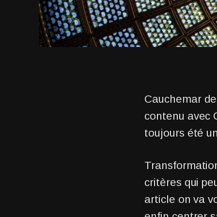
Cauchemar des 
contenu avec C
toujours été u
Transformatio
critères qui p
article on va 
enfin centrer s