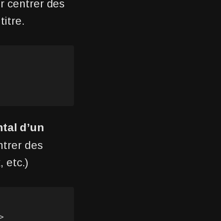
ur centrer des
itre.
ntal d’un
ntrer des
, etc.)