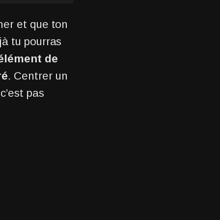
ner et que ton
jà tu pourras
 élément de
ré
. Centrer un
c’est pas